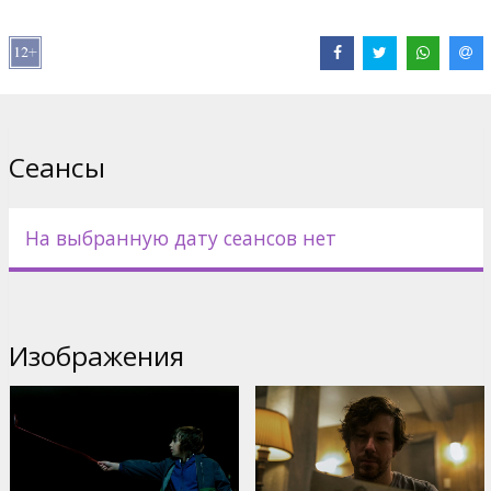
Дистрибьютор:
Acme Film SIA
Pежиссер :
Jacob Chase
В ролях:
Azhy Robertson
,
Gillian Jacobs
,
John Gallagher Jr.
Сайты:
IMDB
,
Facebook
,
Официальный сайт
Сеансы
На выбранную дату сеансов нет
Изображения