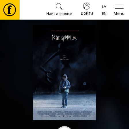
Войти
Найти фильм
Menu
Фильмы
Билеты
Культура
Мероприятия
Новости
Подарки