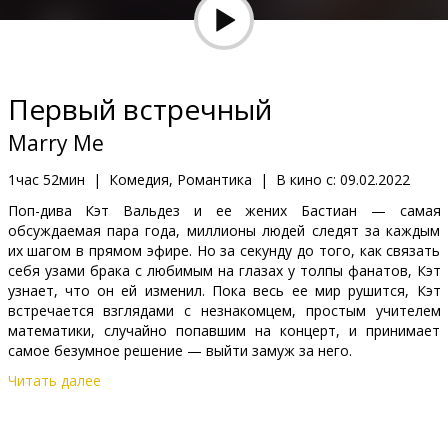
Кинозакуски
B2B
Первый встречный
Клуб
Marry Me
1час 52мин
|
Комедия, Романтика
|
В кино с:
09.02.2022
Поп-дива Кэт Вальдез и ее жених Бастиан — самая
обсуждаемая пара года, миллионы людей следят за каждым
их шагом в прямом эфире. Но за секунду до того, как связать
себя узами брака с любимым на глазах у толпы фанатов, Кэт
узнает, что он ей изменил. Пока весь ее мир рушится, Кэт
встречается взглядами с незнакомцем, простым учителем
математики, случайно попавшим на концерт, и принимает
самое безумное решение — выйти замуж за него.
Читать далее
Фильм на английском языке с субтитрами на латышском и
русском языках.