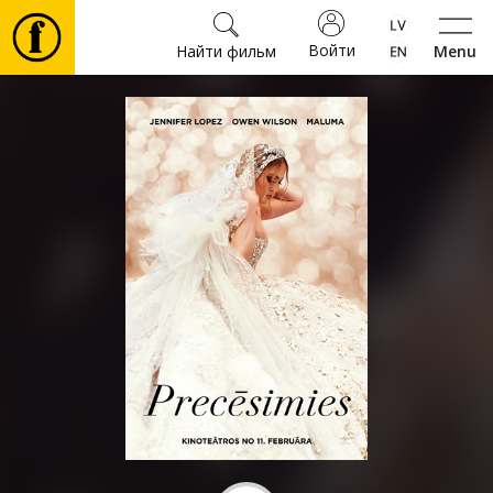
Войти
Найти фильм
Menu
Фильмы
Билеты
Культура
Мероприятия
Новости
Подарки