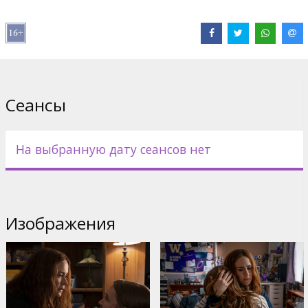
В ролях:
Sarah Paulson
,
Kiera Allen
Сайты:
Facebook
,
IMDB
,
Официальный сайт
Сеансы
На выбранную дату сеансов нет
Изображения