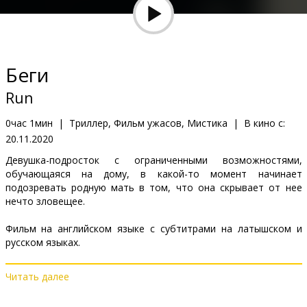
Кинозакуски
B2B
Беги
Клуб
Run
0час 1мин
|
Триллер, Фильм ужасов, Мистика
|
В кино с:
20.11.2020
Девушка-подросток с ограниченными возможностями,
обучающаяся на дому, в какой-то момент начинает
подозревать родную мать в том, что она скрывает от нее
нечто зловещее.
Фильм на английском языке с субтитрами на латышском и
русском языках.
Читать далее
Дистрибьютор:
Acme Film SIA
Pежиссер :
Aneesh Chaganty