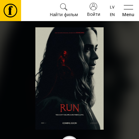
Войти
Найти фильм
Menu
Фильмы
Билеты
Культура
Мероприятия
Новости
Подарки