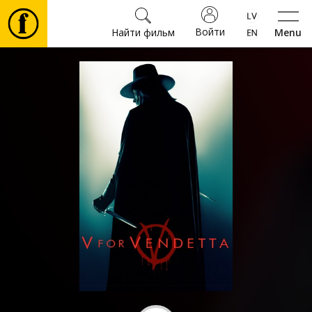
Войти
Найти фильм
Menu
Фильмы
Билеты
Культура
Мероприятия
Новости
Подарки