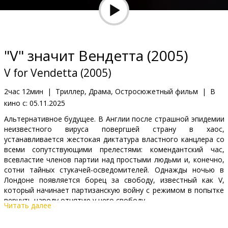
Кинозакуски
B2B
"V" значит Вендетта (2005)
Клуб
V for Vendetta (2005)
2час 12мин
|
Триллер, Драма, Остросюжетный фильм
|
В
кино с:
05.11.2025
Альтернативное будущее. В Англии после страшной эпидемии
неизвестного вируса повергшей страну в хаос,
устанавливается жестокая диктатура властного канцлера со
всеми сопутствующими прелестями: комендантский час,
всевластие членов партии над простыми людьми и, конечно,
сотни тайных стукачей-осведомителей. Однажды ночью в
Лондоне появляется борец за свободу, известный как V,
который начинает партизанскую войну с режимом в попытке
вернуть народу отнятую у него свободу.
Читать далее
Фильм на английском языке с субтитрами на латышском и