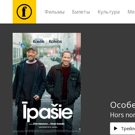
Фильмы
Билеты
Культура
Ме
Фильмы
Билеты
Культура
Мероприятия
Особ
Новости
Hors no
Подарки
Трейл