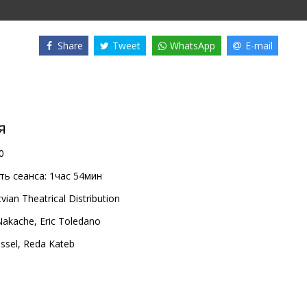
Share
Tweet
WhatsApp
E-mail
я
0
ь сеанса:
1час 54мин
vian Theatrical Distribution
 Nakache
,
Eric Toledano
ssel
,
Reda Kateb