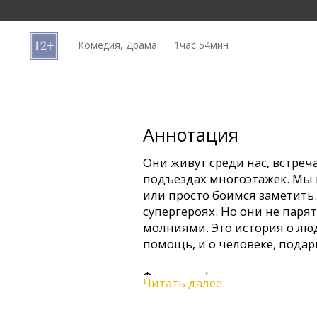
Кинозакуски
Комедия, Драма
1час 54мин
B2B
Клуб
Аннотация
Они живут среди нас, встреча
подъездах многоэтажек. Мы 
или просто боимся заметить.
супергероях. Но они не паря
молниями. Это история о лю
помощь, и о человеке, пода
Фильм на французском языке
Читать далее
русском языках.