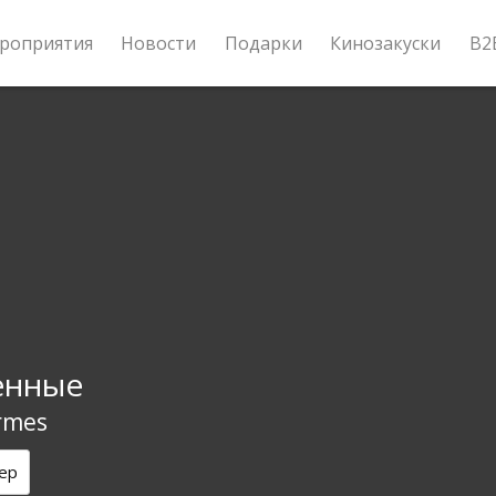
роприятия
Новости
Подарки
Кинозакуски
B2
енные
rmes
ер