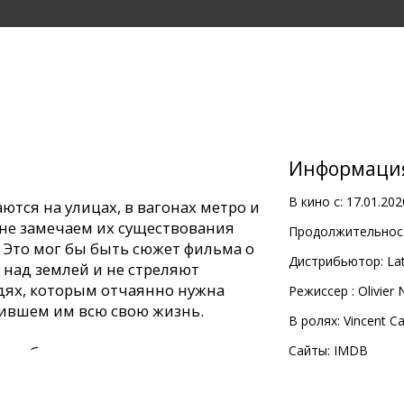
Информаци
В кино с:
17.01.202
ются на улицах, в вагонах метро и
не замечаем их существования
Продолжительност
 Это мог бы быть сюжет фильма о
Дистрибьютор:
Lat
т над землей и не стреляют
дях, которым отчаянно нужна
Pежиссер :
Olivier
рившем им всю свою жизнь.
В ролях:
Vincent Ca
 с субтитрами на латышском и
Сайты:
IMDB