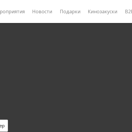
роприятия
Новости
Подарки
Кинозакуски
B2
ер