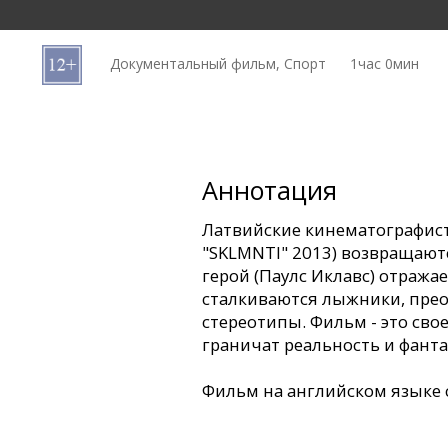
Кинозакуски
Документальный фильм, Спорт
1час 0мин
B2B
Клуб
Аннотация
Латвийские кинематографисты 
"SKLMNTI" 2013) возвращают
герой (Паулс Иклавc) отража
сталкиваются лыжники, пре
стереотипы. Фильм - это сво
граничат реальность и фанта
Фильм на английском языке 