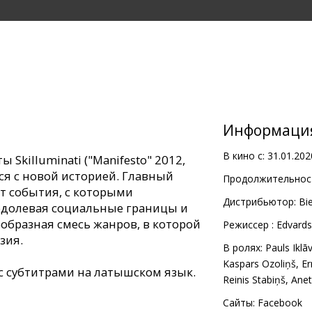
Информаци
В кино с:
31.01.202
Skilluminati ("Manifesto" 2012,
ся с новой историей. Главный
Продолжительност
ет события, с которыми
Дистрибьютор:
Bi
одолевая социальные границы и
еобразная смесь жанров, в которой
Pежиссер :
Edvard
зия.
В ролях:
Pauls Iklā
Kaspars Ozoliņš
,
Er
с субтитрами на латышском язык.
Reinis Stabiņš
,
Anet
Сайты:
Facebook