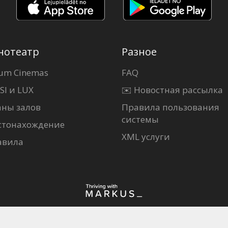
нотеатр
Разное
um Cinemas
FAQ
SI и LUX
✉️ Новостная рассылка
аны залов
Правила пользования
системы
стонахождение
XML услуги
авила