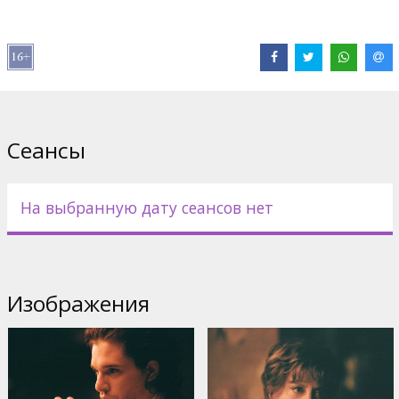
Дистрибьютор:
VLG Filmas
Pежиссер :
Xavier Dolan
В ролях:
Kit Harington
,
Natalie Portman
,
Jacob Tremblay
,
Susan
Sarandon
,
Kathy Bates
,
Thandiwe Newton
Сайты:
IMDB
Сеансы
На выбранную дату сеансов нет
Изображения