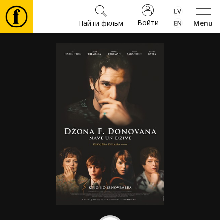
Войти
Найти фильм
Menu
Фильмы
Билеты
Культура
Мероприятия
Новости
Подарки