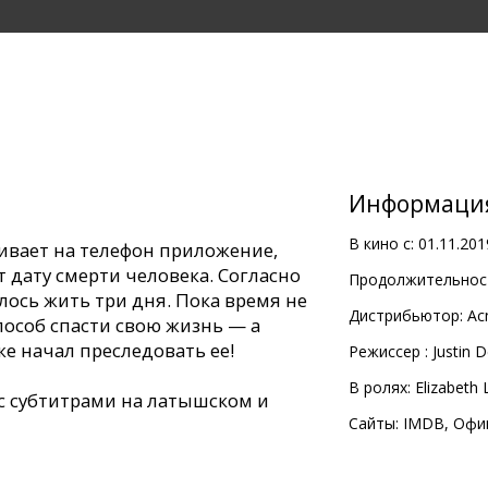
Информаци
В кино с:
01.11.201
ивает на телефон приложение,
 дату смерти человека. Согласно
Продолжительност
ось жить три дня. Пока время не
Дистрибьютор:
Ac
пособ спасти свою жизнь — а
е начал преследовать ее!
Pежиссер :
Justin 
В ролях:
Elizabeth L
с субтитрами на латышском и
Сайты:
IMDB
,
Офи