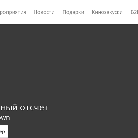
роприятия
Новости
Подарки
Кинозакуски
B2
ный отсчет
own
ер