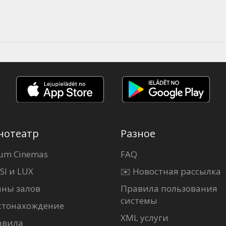
нотеатр
Разное
um Cinemas
FAQ
SI и LUX
✉️ Новостная рассылка
аны залов
Правила пользования
системы
стонахождение
XML услуги
авила