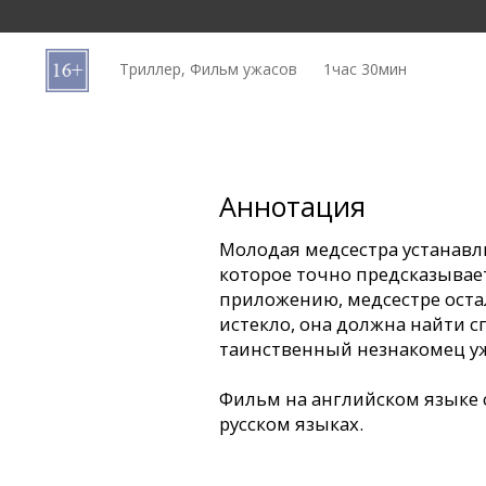
Кинозакуски
Триллер, Фильм ужасов
1час 30мин
B2B
Клуб
Аннотация
Молодая медсестра устанавл
которое точно предсказывает
приложению, медсестре остал
истекло, она должна найти с
таинственный незнакомец уж
Фильм на английском языке 
русском языках.