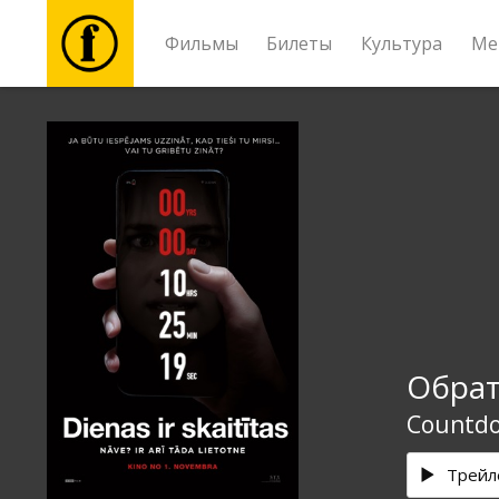
Фильмы
Билеты
Культура
Ме
Фильмы
Билеты
Культура
Мероприятия
Обрат
Новости
Countd
Подарки
Трейл