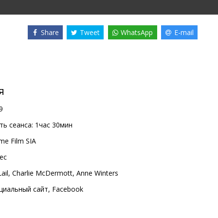
Share
Tweet
WhatsApp
E-mail
я
9
ь сеанса:
1час 30мин
me Film SIA
Dec
ail
,
Charlie McDermott
,
Anne Winters
циальный сайт
,
Facebook