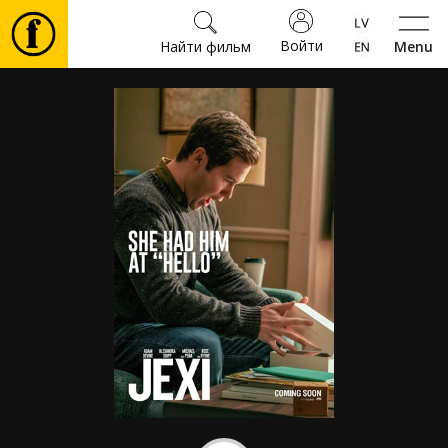
Войти
Найти фильм
Menu
Фильмы
Билеты
Культура
Мероприятия
Новости
Подарки