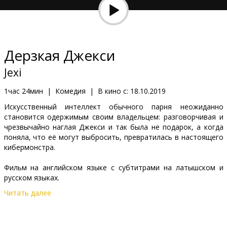
Кинозакуски
B2B
Дерзкая Джекси
Клуб
Jexi
1час 24мин
|
Комедия
|
В кино с:
18.10.2019
Искусственный интеллект обычного парня неожиданно
становится одержимым своим владельцем: разговорчивая и
чрезвычайно наглая Джекси и так была не подарок, а когда
поняла, что её могут выбросить, превратилась в настоящего
кибермонстра.
Фильм на английском языке с субтитрами на латышском и
русском языках.
Читать далее
Дистрибьютор:
Acme Film SIA
Pежиссер :
Jon Lucas
,
Scott Moore