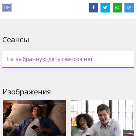
В ролях:
Adam Devine
,
Alexandra Shipp
,
Michael Peña
,
Rose
Byrne
Сайты:
IMDB
,
Facebook
Сеансы
На выбранную дату сеансов нет
Изображения