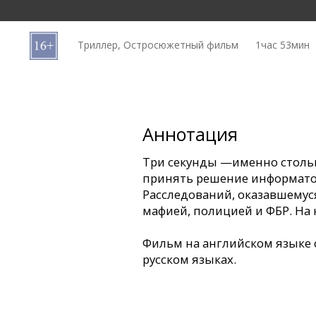
Кинозакуски
Триллер, Остросюжетный фильм
1час 53мин
B2B
Клуб
Аннотация
Три секунды —именно стольк
принять решение информато
Расследований, оказавшемус
мафией, полицией и ФБР. На к
Фильм на английском языке 
русском языках.