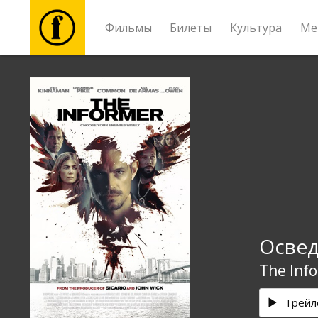
Фильмы
Билеты
Культура
Ме
Фильмы
Билеты
Культура
Мероприятия
Осве
Новости
The Inf
Подарки
Трейл