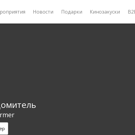
роприятия
Новости
Подарки
Кинозакуски
B2
домитель
ormer
ер