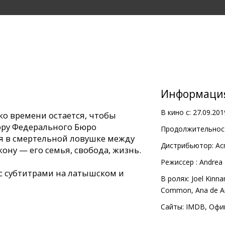
Информаци
В кино с:
27.09.201
о времени остается, чтобы
ру Федерального Бюро
Продолжительност
я в смертельной ловушке между
Дистрибьютор:
Ac
ону — его семья, свобода, жизнь.
Pежиссер :
Andrea 
с субтитрами на латышском и
В ролях:
Joel Kinn
Common
,
Ana de 
Сайты:
IMDB
,
Офи