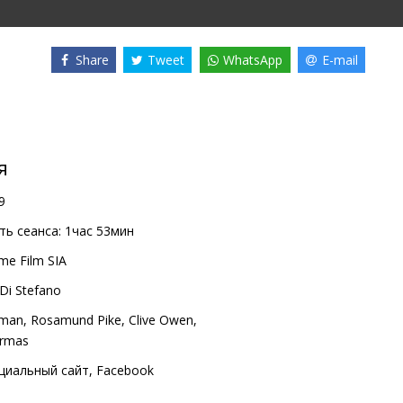
Share
Tweet
WhatsApp
E-mail
я
9
ь сеанса:
1час 53мин
me Film SIA
Di Stefano
aman
,
Rosamund Pike
,
Clive Owen
,
Armas
циальный сайт
,
Facebook