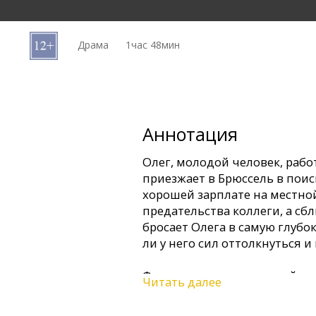
Кинозакуски
Драма
1час 48мин
B2B
Клуб
Аннотация
Олег, молодой человек, раб
приезжает в Брюссель в поис
хорошей зарплате на местно
предательства коллеги, а сб
бросает Олега в самую глубо
ли у него сил оттолкнуться 
Фильм на русском, английск
Читать далее
субтитрами на латышском и 