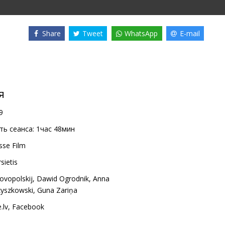
Share
Tweet
WhatsApp
E-mail
я
9
ь сеанса:
1час 48мин
sse Film
rsietis
ovopolskij
,
Dawid Ogrodnik
,
Anna
yszkowski
,
Guna Zariņa
.lv
,
Facebook