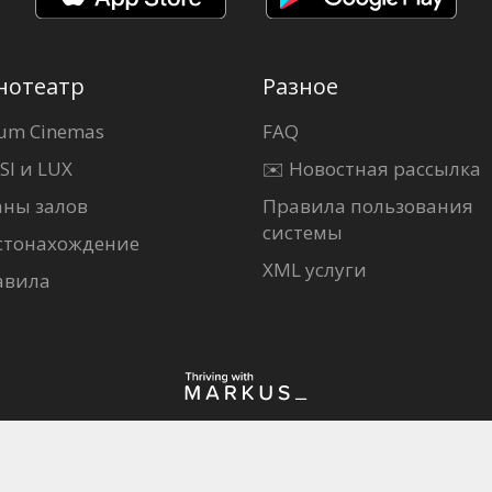
нотеатр
Разное
um Cinemas
FAQ
SI и LUX
✉️ Новостная рассылка
аны залов
Правила пользования
системы
стонахождение
XML услуги
авила