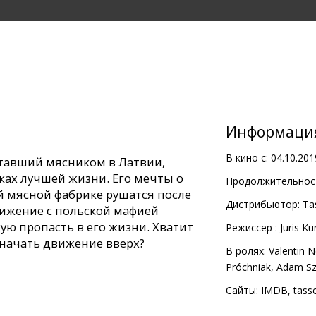
Информаци
В кино с:
04.10.201
отавший мясником в Латвии,
ках лучшей жизни. Его мечты о
Продолжительност
й мясной фабрике рушатся после
Дистрибьютор:
Ta
лижение с польской мафией
кую пропасть в его жизни. Хватит
Pежиссер :
Juris Ku
и начать движение вверх?
В ролях:
Valentin N
Próchniak
,
Adam Sz
ом и латышском языках с
русском языках.
Сайты:
IMDB
,
tasse