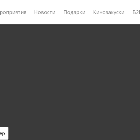
роприятия
Новости
Подарки
Кинозакуски
B2
ер