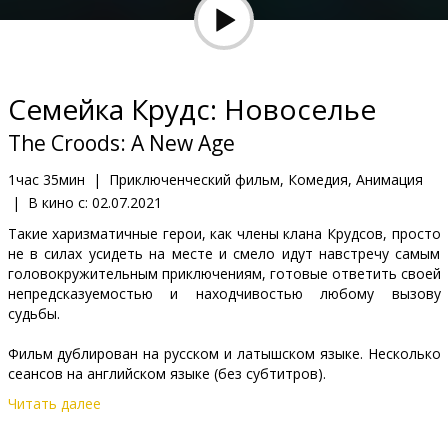
Кинозакуски
B2B
Семейка Крудс: Новоселье
Клуб
The Croods: A New Age
1час 35мин
|
Приключенческий фильм, Комедия, Анимация
|
В кино с:
02.07.2021
Такие харизматичные герои, как члены клана Крудсов, просто
не в силах усидеть на месте и смело идут навстречу самым
головокружительным приключениям, готовые ответить своей
непредсказуемостью и находчивостью любому вызову
судьбы.
Фильм дублирован на русском и латышском языке. Несколько
сеансов на английском языке (без субтитров).
Читать далее
Дистрибьютор:
Latvian Theatrical Distribution