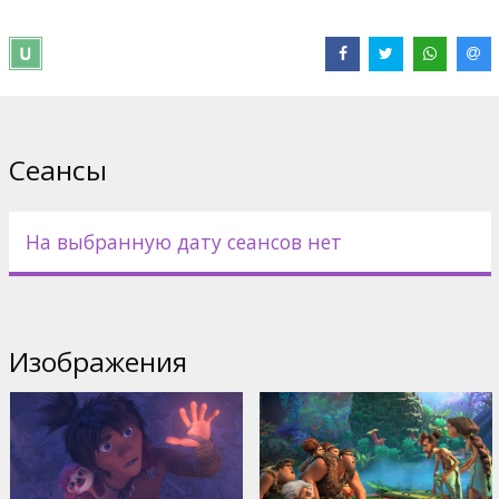
Pежиссер :
Joel Crawford
В ролях:
Nicolas Cage
,
Ryan Reynolds
,
Emma Stone
,
Peter
Dinklage
,
Leslie Mann
Сайты:
IMDB
,
Официальный сайт
,
Facebook
Сеансы
На выбранную дату сеансов нет
Изображения