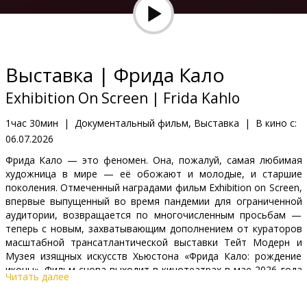
Кинозакуски
B2B
Выставка | Фрида Кало
Клуб
Exhibition On Screen | Frida Kahlo
1час 30мин
|
Документальный фильм, Выставка
|
В кино с:
06.07.2026
Фрида Кало — это феномен. Она, пожалуй, самая любимая
художница в мире — её обожают и молодые, и старшие
поколения. Отмеченный наградами фильм Exhibition on Screen,
впервые выпущенный во время пандемии для ограниченной
аудитории, возвращается по многочисленным просьбам —
теперь с новым, захватывающим дополнением от кураторов
масштабной трансатлантической выставки Тейт Модерн и
Музея изящных искусств Хьюстона «Фрида Кало: рождение
иконы». Фильм снова выходит в кинотеатрах в мае 2026 года
Читать далее
— за месяц до открытия выставки в Тейте, чтобы зрители
могли и посмотреть картину, и посетить экспозицию.