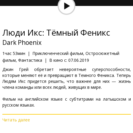
Кинозакуски
B2B
Люди Икс: Тёмный Феникс
Клуб
Dark Phoenix
1час 53мин
|
Приключенческий фильм, Остросюжетный
фильм, Фантастика
|
В кино с:
07.06.2019
Джин Грей обретает невероятные суперспособности,
которые меняют её и превращают в Темного Феникса. Теперь
Людям Икс придется решить, что важнее для них — жизнь
члена команды или всех людей, живущих в мире.
Фильм на английском языке с субтитрами на латышском и
русском языках.
Читать далее
Дистрибьютор:
Latvian Theatrical Distribution
Pежиссер :
Simon Kinberg