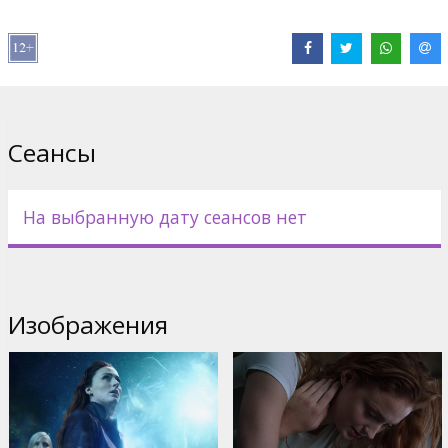
В ролях:
James McAvoy
,
Michael Fassbender
,
Jennifer Lawrence
,
Nicholas Hoult
,
Sophie Turner
,
Tye Sheridan
,
Alexandra Shipp
,
Kodi Smit-McPhee
,
Evan Peters
,
Jessica Chastain
Сайты:
IMDB
,
Официальный сайт
,
Facebook
Сеансы
На выбранную дату сеансов нет
Изображения