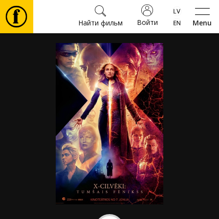
Войти
Найти фильм
Menu
Фильмы
Билеты
Культура
Мероприятия
Новости
Подарки