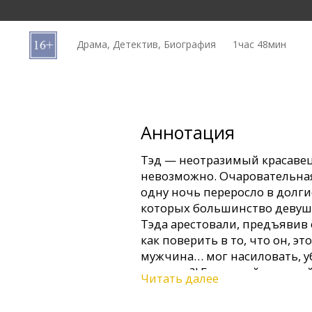
Кинозакуски
Драма, Детектив, Биография
1час 48мин
B2B
Клуб
Аннотация
Тэд — неотразимый красавец
невозможно. Очаровательная 
одну ночь переросло в долг
которых большинство девуше
Тэда арестовали, предъявив
как поверить в то, что он, 
мужчина… мог насиловать, у
женщин?! Ее родной и милый 
Читать далее
Фильм на английском языке 