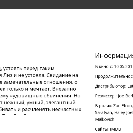
Информаци
В кино с:
10.05.201
, устоять перед таким
Лиз и не устояла. Свидание на
Продолжительност
ие замечательные отношения, о
Дистрибьютор:
Lat
к только и мечтает. Внезапно
 ему чудовищные обвинения. Но
Pежиссер :
Joe Berl
этот нежный, умный, элегантный
В ролях:
Zac Efron
бивать и расчленять несчастных
Sarafyan
,
Haley Jo
Тэд. Тэд Банди.
Malkovich
с субтитрами на латышском и
Сайты:
IMDB