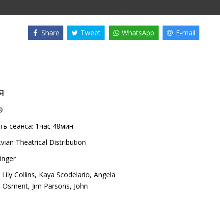
Share
Tweet
WhatsApp
E-mail
я
9
ь сеанса:
1час 48мин
vian Theatrical Distribution
inger
,
Lily Collins
,
Kaya Scodelario
,
Angela
el Osment
,
Jim Parsons
,
John