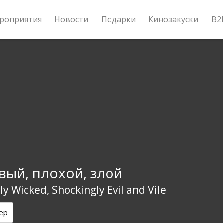
роприятия
Новости
Подарки
Кинозакуски
B2
вый, плохой, злой
y Wicked, Shockingly Evil and Vile
ер