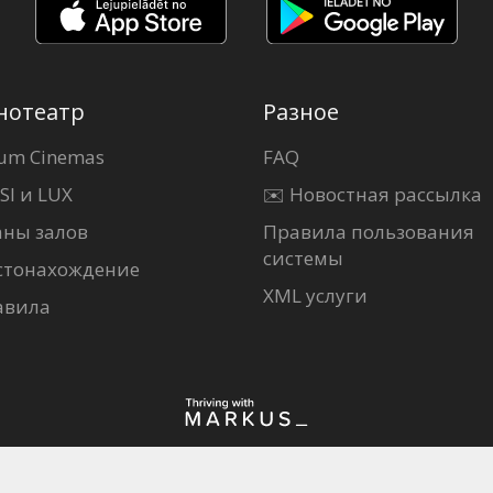
нотеатр
Разное
um Cinemas
FAQ
SI и LUX
✉️ Новостная рассылка
аны залов
Правила пользования
системы
стонахождение
XML услуги
авила