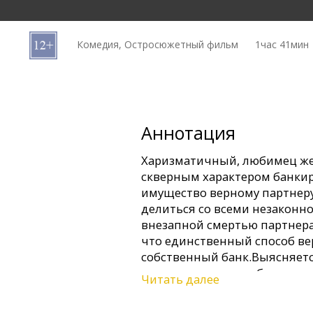
Кинозакуски
Комедия, Остросюжетный фильм
1час 41мин
B2B
Клуб
Аннотация
Xаризматичный, любимец же
скверным характером банкир
имущество верному партнеру.
делиться со всеми незаконн
внезапной смертью партнера,
что единственный способ вер
собственный банк.Выясняется
дети могут помочь банкиру.
Читать далее
Фильм на русском языке с с