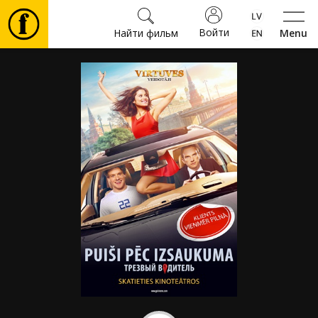
Войти
Найти фильм
Menu
Фильмы
Билеты
Культура
Мероприятия
Новости
Подарки