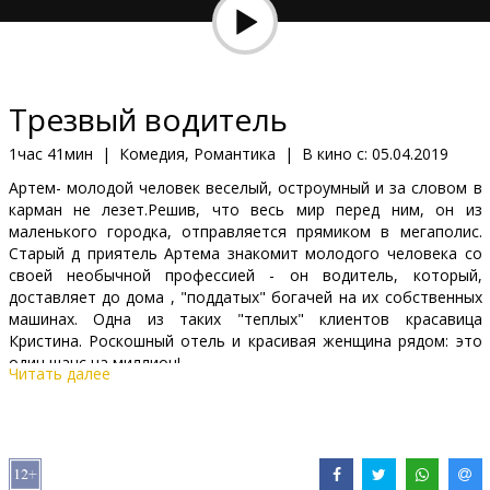
Кинозакуски
B2B
Трезвый водитель
Клуб
1час 41мин
|
Комедия, Романтика
|
В кино с:
05.04.2019
Артeм- молодой человек веселый, остроумный и за словом в
карман не лезет.Решив, что весь мир перед ним, он из
маленького городка, отправляется прямиком в мегаполис.
Старый д приятель Артема знакомит молодого человека со
своей необычной профессией - он водитель, который,
доставляет до дома , "поддатых" богачей на их собственных
машинах. Одна из таких "теплых" клиентов красавица
Кристина. Роскошный отель и красивая женщина рядом: это
один шанс на миллион!
Читать далее
Фильм на русском языке с субтитрами на латышском языке.
Дистрибьютор:
Garsu pasaulio irasai UAB