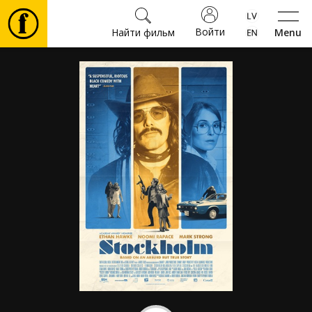
Войти
Найти фильм
Menu
Фильмы
Билеты
Культура
Мероприятия
Новости
Подарки