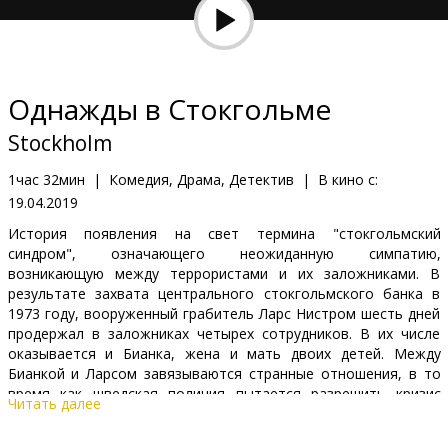
Кинозакуски
B2B
Однажды в Стокгольме
Клуб
Stockholm
1час 32мин
|
Комедия, Драма, Детектив
|
В кино с:
19.04.2019
История появления на свет термина "стокгольмский
синдром", означающего неожиданную симпатию,
возникающую между террористами и их заложниками. В
результате захвата центрального стокгольмского банка в
1973 году, вооруженный грабитель Ларс Нистром шесть дней
продержал в заложниках четырех сотрудников. В их числе
оказывается и Бианка, жена и мать двоих детей. Между
Бианкой и Ларсом завязываются странные отношения, в то
время как шведская полиция пытается разрешить кризис
Читать далее
сподручными силами...