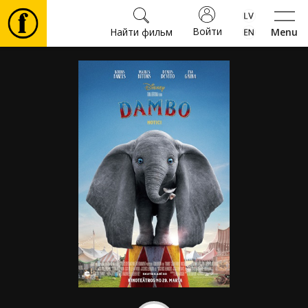
Войти
Найти фильм
Menu
Фильмы
Билеты
Культура
Мероприятия
Новости
Подарки