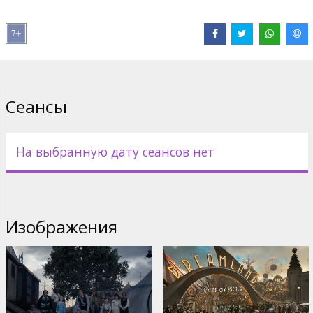
Дистрибьютор:
Latvian Theatrical Distribution
Pежиссер :
Tim Burton
В ролях:
Michael Keaton
,
Danny DeVito
,
Alan Arkin
,
Eva Green
,
Nico Parker
,
Finley Hobbins
,
Colin Farrell
Сайты:
IMDB
,
Facebook
,
Официальный сайт
Сеансы
На выбранную дату сеансов нет
Изображения