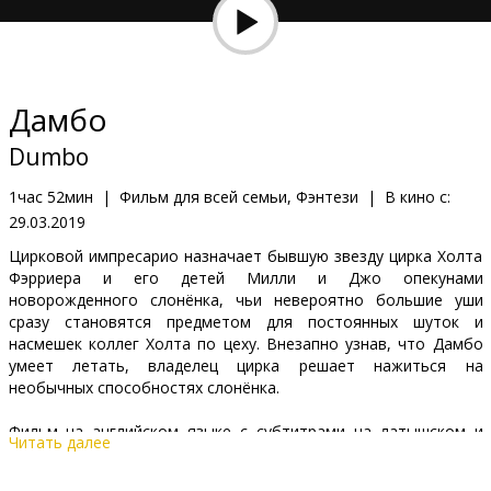
Кинозакуски
B2B
Дамбо
Клуб
Dumbo
1час 52мин
|
Фильм для всей семьи, Фэнтези
|
В кино с:
29.03.2019
Цирковой импресарио назначает бывшую звезду цирка Холта
Фэрриера и его детей Милли и Джо опекунами
новорожденного слонёнка, чьи невероятно большие уши
сразу становятся предметом для постоянных шуток и
насмешек коллег Холта по цеху. Внезапно узнав, что Дамбо
умеет летать, владелец цирка решает нажиться на
необычных способностях слонёнка.
Фильм на английском языке с субтитрами на латышском и
Читать далее
русском языках.