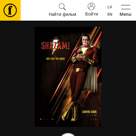
Войти
Найти фильм
Menu
Фильмы
Билеты
Культура
Мероприятия
Новости
Подарки