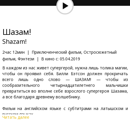
Кинозакуски
B2B
Шазам!
Клуб
Shazam!
2час 12мин
|
Приключенческий фильм, Остросюжетный
фильм, Фэнтези
|
В кино с:
05.04.2019
В каждом из нас живет супергерой, нужна лишь толика магии,
чтобы он проявил себя. Билли Бэтсон должен прокричать
всего лишь одно слово — ШАЗАМ! — чтобы из
сообразительного четырнадцатилетнего мальчишки
превратиться во вполне себе взрослого супергероя Шазама,
а все благодаря древнему волшебнику.
Фильм на английском языке с субтитрами на латышском и
русском языках.
Читать далее