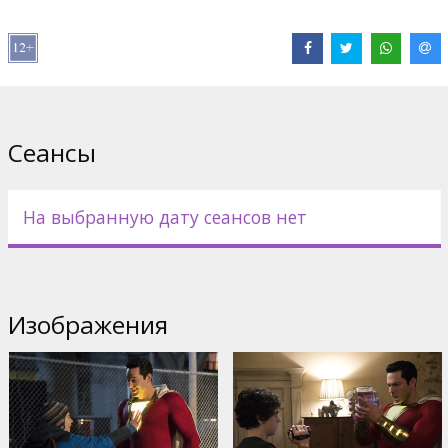
Дистрибьютор:
Acme Film SIA
Pежиссер :
David F. Sandberg
В ролях:
Zachary Levi
,
Mark Strong
,
Asher Angel
,
Jack Dylan
Grazer
,
Djimon Hounsou
,
Faithe Herman
,
Grace Fulton
Сайты:
IMDB
,
Facebook
,
Официальный сайт
Сеансы
На выбранную дату сеансов нет
Изображения