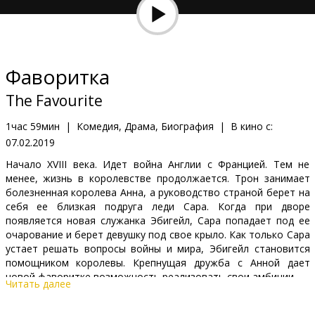
Кинозакуски
B2B
Фаворитка
Клуб
The Favourite
1час 59мин
|
Комедия, Драма, Биография
|
В кино с:
07.02.2019
Начало XVIII века. Идет война Англии с Францией. Тем не
менее, жизнь в королевстве продолжается. Трон занимает
болезненная королева Анна, а руководство страной берет на
себя ее близкая подруга леди Сара. Когда при дворе
появляется новая служанка Эбигейл, Сара попадает под ее
очарование и берет девушку под свое крыло. Как только Сара
устает решать вопросы войны и мира, Эбигейл становится
помощником королевы. Крепнущая дружба с Анной дает
новой фаворитке возможность реализовать свои амбиции.
Читать далее
Фильм на английском языке с субтитрами на латышском