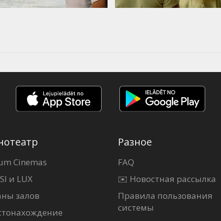
нотеатр
Разное
um Cinemas
FAQ
SI и LUX
✉️ Новостная рассылка
аны залов
Правила пользования
системы
стонахождение