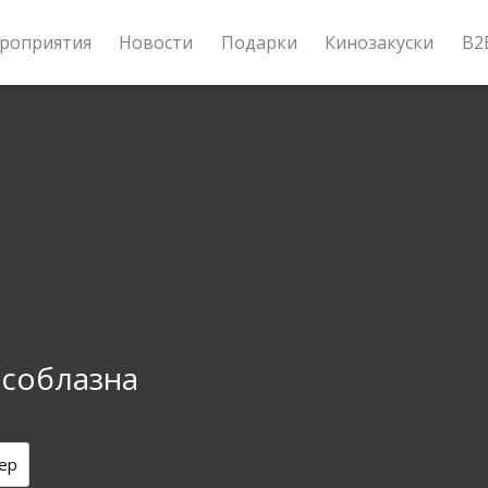
роприятия
Новости
Подарки
Кинозакуски
B2
соблазна
y
ер