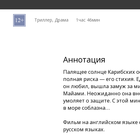
Кинозакуски
Триллер, Драма
1час 46мин
B2B
Клуб
Аннотация
Палящее солнце Карибских о
полная риска — его стихия.
он любил, вышла замуж за м
Майами. Неожиданно она вно
умоляет о защите. С этой м
в море соблазна…
Фильм на английском языке 
русском языках.