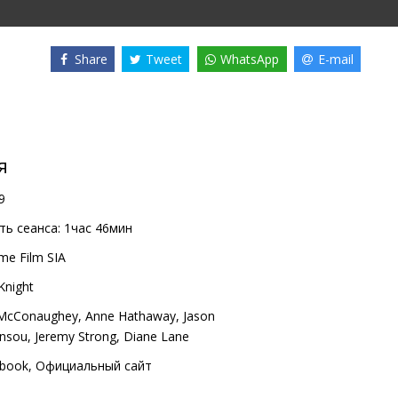
Share
Tweet
WhatsApp
E-mail
я
9
ь сеанса:
1час 46мин
me Film SIA
Knight
McConaughey
,
Anne Hathaway
,
Jason
nsou
,
Jeremy Strong
,
Diane Lane
book
,
Официальный сайт