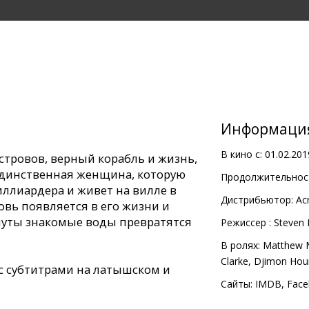
Информаци
В кино с:
01.02.201
стровов, верный корабль и жизнь,
 Единственная женщина, которую
Продолжительност
иллиардера и живет на вилле в
Дистрибьютор:
Ac
вь появляется в его жизни и
инуты знакомые воды превратятся
Pежиссер :
Steven 
В ролях:
Matthew 
Clarke
,
Djimon Hou
с субтитрами на латышском и
Сайты:
IMDB
,
Face