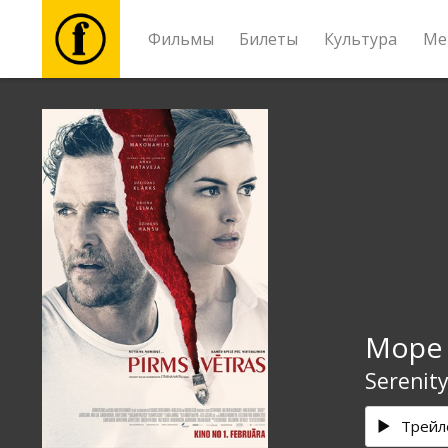
Фильмы
Билеты
Культура
Ме
Фильмы
Билеты
Культура
Мероприятия
Море 
Новости
Serenit
Подарки
Трейл