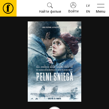
Войти
Найти фильм
Menu
Фильмы
Билеты
Культура
Мероприятия
Новости
Подарки