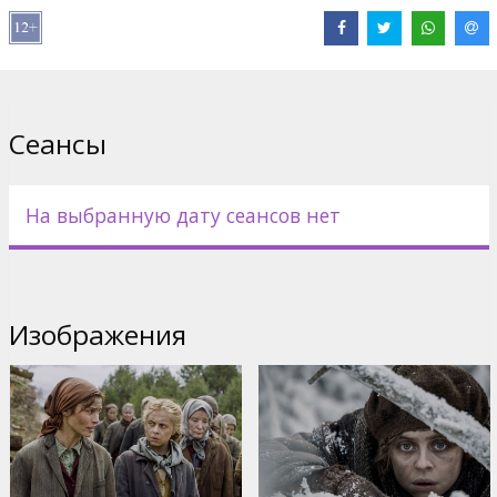
Franzen
Сайты:
IMDB
,
Official
,
Facebook
Сеансы
На выбранную дату сеансов нет
Изображения