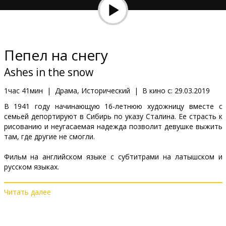
Кинозакуски
B2B
Пепел на снегу
Клуб
Ashes in the snow
1час 41мин
|
Драма, Исторический
|
В кино с:
29.03.2019
В 1941 году начинающую 16-летнюю художницу вместе с
семьей депортируют в Сибирь по указу Сталина. Ее страсть к
рисованию и неугасаемая надежда позволит девушке выжить
там, где другие не смогли.
Фильм на английском языке с субтитрами на латышском и
русском языках.
Читать далее
Дистрибьютор:
Acme Film SIA
Pежиссер :
Marius A. Markevicus
В ролях:
Bel Powley
,
Sophie Cookson
,
Jonah Hauer-King
,
Peter