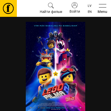
Войти
Найти фильм
Menu
Фильмы
Билеты
Культура
Мероприятия
Новости
Подарки