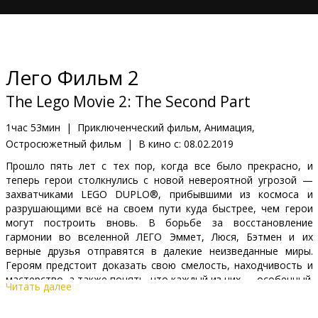
Кинозакуски
B2B
Лего Фильм 2
Клуб
The Lego Movie 2: The Second Part
1час 53мин
|
Приключенческий фильм, Анимация,
Остросюжетный фильм
|
В кино с:
08.02.2019
Прошло пять лет с тех пор, когда все было прекрасно, и
теперь герои столкнулись с новой невероятной угрозой —
захватчиками LEGO DUPLO®, прибывшими из космоса и
разрушающими всё на своем пути куда быстрее, чем герои
могут построить вновь. В борьбе за восстановление
гармонии во вселенной ЛЕГО Эммет, Люся, Бэтмен и их
верные друзья отправятся в далекие неизведанные миры.
Героям предстоит доказать свою смелость, находчивость и
мастерство, а также понять, что каждый из них — особенный.
Читать далее
Фильм дублирован на русском и латышском языках.