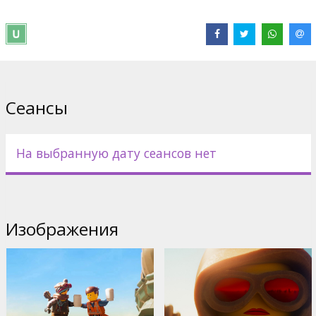
Несколько сеансов на английском языке (без субтитров).
Фильм в формате 2D и 3D.
Дистрибьютор:
Acme Film SIA
Pежиссер :
Mike Mitchell
Сайты:
IMDB
,
Facebook
,
Официальный сайт
Сеансы
На выбранную дату сеансов нет
Изображения