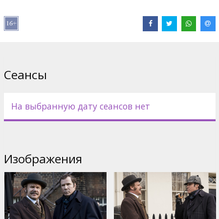
Macdonald
,
Ralph Fiennes
,
Hugh Laurie
Сайты:
IMDB
,
acmefilm.lv
,
Официальный сайт
,
Facebook
Сеансы
На выбранную дату сеансов нет
Изображения