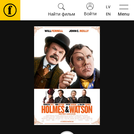
Войти
Найти фильм
Menu
Фильмы
Билеты
Культура
Мероприятия
Новости
Подарки