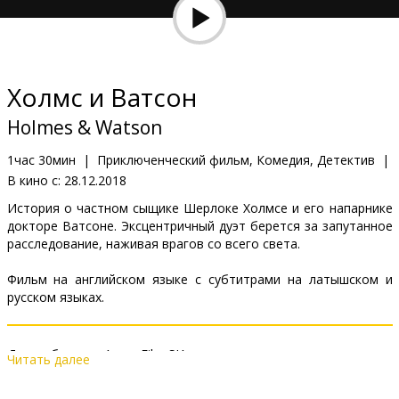
Кинозакуски
B2B
Холмс и Ватсон
Клуб
Holmes & Watson
1час 30мин
|
Приключенческий фильм, Комедия, Детектив
|
В кино с:
28.12.2018
История о частном сыщике Шерлоке Холмсе и его напарнике
докторе Ватсоне. Эксцентричный дуэт берется за запутанное
расследование, наживая врагов со всего света.
Фильм на английском языке с субтитрами на латышском и
русском языках.
Дистрибьютор:
Acme Film SIA
Читать далее
Pежиссер :
Etan Cohen
В ролях:
Will Ferrell
,
John C. Reilly
,
Rebecca Hall
,
Rob Brydon
,
Kelly