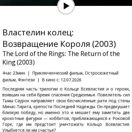
Кинозакуски
B2B
Властелин колец:
Клуб
Возвращение Короля (2003)
The Lord of the Rings: The Return of the
King (2003)
4час 23мин
|
Приключенческий фильм, Остросюжетный
фильм, Фэнтези
|
В кино с:
12.07.2026
Последняя часть трилогии о Кольце Всевластия и о героях,
взявших на себя бремя спасения Средиземья. Повелитель сил
Тьмы Саурон направляет свои бесчисленные рати под стены
Минас-Тирита, крепости Последней Надежды. Он предвкушает
близкую победу, но именно это и мешает ему заметить две
крохотные фигурки — хоббитов, приближающихся к Роковой
Горе, где им предстоит уничтожить Кольцо Всевластия.
Улыбнется ли им счастье?