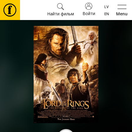
Войти
Найти фильм
Menu
Фильмы
Билеты
Культура
Мероприятия
Новости
Подарки