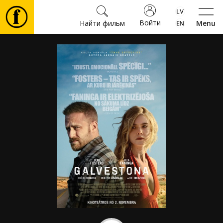
Войти
Найти фильм
Menu
Фильмы
Билеты
Культура
Мероприятия
Новости
Подарки