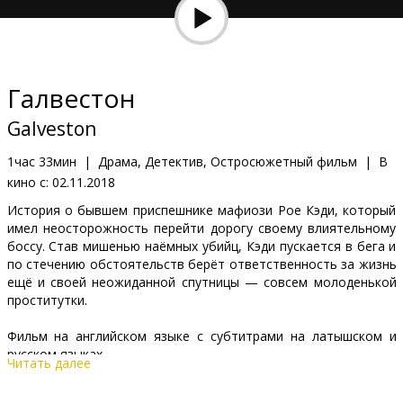
Кинозакуски
B2B
Галвестон
Клуб
Galveston
1час 33мин
|
Драма, Детектив, Остросюжетный фильм
|
В
кино с:
02.11.2018
История о бывшем приспешнике мафиози Рое Кэди, который
имел неосторожность перейти дорогу своему влиятельному
боссу. Став мишенью наёмных убийц, Кэди пускается в бега и
по стечению обстоятельств берёт ответственность за жизнь
ещё и своей неожиданной спутницы — совсем молоденькой
проститутки.
Фильм на английском языке с субтитрами на латышском и
русском языках.
Читать далее