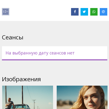
Дистрибьютор:
Latvian Theatrical Distribution
Pежиссер :
Mélanie Laurent
В ролях:
Ben Foster
,
Elle Fanning
,
Beau Bridges
,
María Valverde
Сайты:
IMDB
Сеансы
На выбранную дату сеансов нет
Изображения