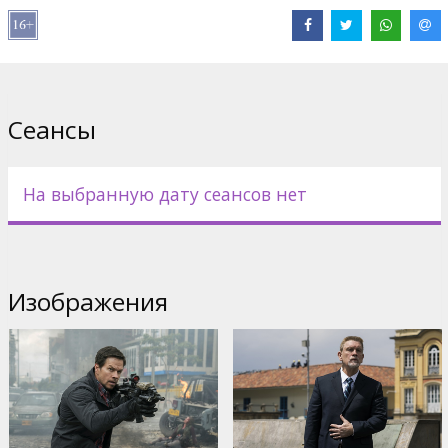
В ролях:
Mark Wahlberg
,
Lauren Cohan
,
Iko Uwais
,
Ronda
Rousey
,
John Malkovich
Сайты:
IMDB
,
Официальный сайт
,
Facebook
Сеансы
На выбранную дату сеансов нет
Изображения