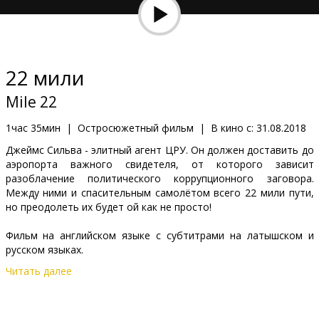
Кинозакуски
B2B
22 мили
Клуб
Mile 22
1час 35мин
|
Остросюжетный фильм
|
В кино с:
31.08.2018
Джеймс Сильва - элитный агент ЦРУ. Он должен доставить до
аэропорта важного свидетеля, от которого зависит
разоблачение политического коррупционного заговора.
Между ними и спасительным самолётом всего 22 мили пути,
но преодолеть их будет ой как не просто!
Фильм на английском языке с субтитрами на латышском и
русском языках.
Читать далее
Дистрибьютор:
Acme Film SIA
Pежиссер :
Peter Berg