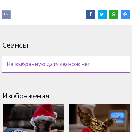
Дистрибьютор:
Kino Kults, SIA
Pежиссер :
Joe Dante
В ролях:
Zach Galligan
,
Phoebe Cates
,
Hoyt Axton
Сайты:
IMDB
,
Facebook
Сеансы
На выбранную дату сеансов нет
Изображения