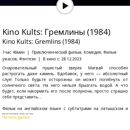
Кинозакуски
B2B
Kino Kults: Гремлины (1984)
Клуб
Kino Kults: Gremlins (1984)
1час 46мин
|
Приключенческий фильм, Комедия, Фильм
ужасов, Фэнтези
|
В кино с:
28.12.2023
Очаровательный пушистый зверек Магвай способен
растрогать даже камень. Вдобавок, у него — абсолютный
слух! Только будьте осторожны: он может погибнуть от
солнечного света. На него нельзя брызгать водой. А что
будет, если накормить его после полуночи, просто страшно
себе представить…
Фильм на английском языке с субтитрами на латышском и
русском языках.
Читать далее