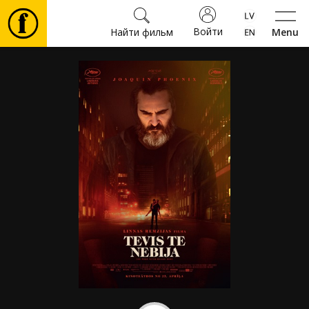
Войти
Найти фильм
Menu
Фильмы
Билеты
Культура
Мероприятия
Новости
Подарки