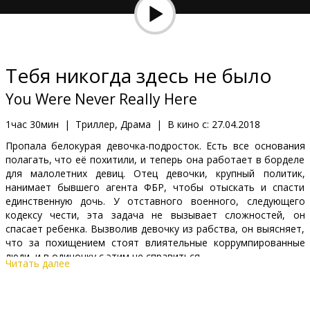
Кинозакуски
B2B
Тебя никогда здесь не было
Клуб
You Were Never Really Here
1час 30мин
|
Триллер, Драма
|
В кино с:
27.04.2018
Пропала белокурая девочка-подросток. Есть все основания
полагать, что её похитили, и теперь она работает в борделе
для малолетних девиц. Отец девочки, крупный политик,
нанимает бывшего агента ФБР, чтобы отыскать и спасти
единственную дочь. У отставного военного, следующего
кодексу чести, эта задача не вызывает сложностей, он
спасает ребенка. Вызволив девочку из рабства, он выясняет,
что за похищением стоят влиятельные коррумпированные
люди, и в одиночку с этим не справиться.
Читать далее
Фильм на английском языке с субтитрами на латышском и
русском языках.