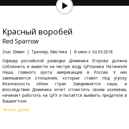
Кинозакуски
B2B
Красный воробей
Клуб
Red Sparrow
2час 20мин
|
Триллер, Мистика
|
В кино с:
02.03.2018
Офицер российской разведки Доминика Егорова должна
соблазнить и вывести на чистую воду ЦРУшника Натаниэля
Нэша, главного крота американцев в России. У них
завязываются отношения, которые ставят под угрозу
безопасность обеих стран. Заваривается каша, и
впоследствии Доминика хочет отомстить своим хозяевам,
начинает работать на ЦРУ и пытается выявить предателя в
Вашингтоне.
Читать далее
Фильм на английском языке с субтитрами на латышском и
русском языках.