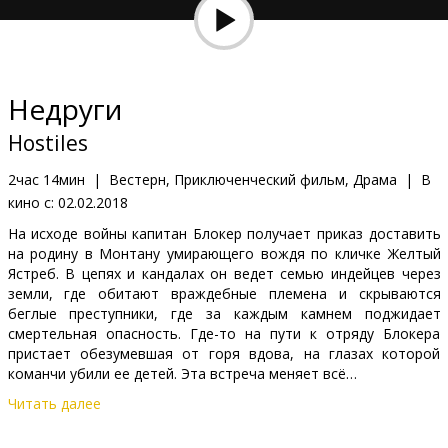
Кинозакуски
B2B
Недруги
Клуб
Hostiles
2час 14мин
|
Вестерн, Приключенческий фильм, Драма
|
В
кино с:
02.02.2018
На исходе войны капитан Блокер получает приказ доставить
на родину в Монтану умирающего вождя по кличке Желтый
Ястреб. В цепях и кандалах он ведет семью индейцев через
земли, где обитают враждебные племена и скрываются
беглые преступники, где за каждым камнем поджидает
смертельная опасность. Где-то на пути к отряду Блокера
пристает обезумевшая от горя вдова, на глазах которой
команчи убили ее детей. Эта встреча меняет всё…
Читать далее
Фильм на английском языке с субтитрами на латышском и
русском языках.