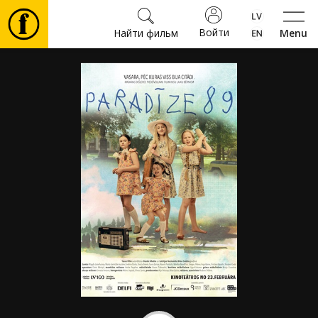
Войти
Найти фильм
Menu
Фильмы
Билеты
Культура
Мероприятия
Новости
Подарки