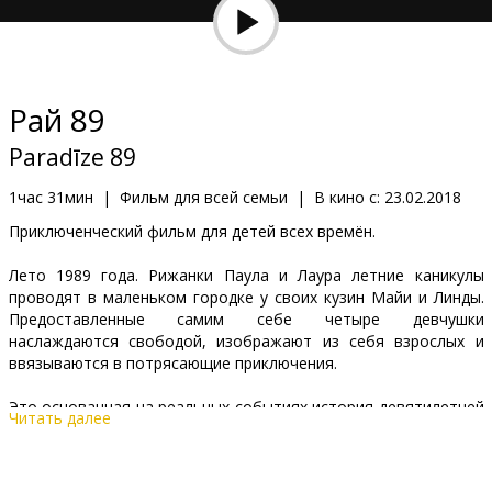
Кинозакуски
B2B
Paй 89
Клуб
Paradīze 89
1час 31мин
|
Фильм для всей семьи
|
В кино с:
23.02.2018
Приключенческий фильм для детей всех времён.
Лето 1989 года. Рижанки Паула и Лаура летние каникулы
проводят в маленьком городке у своих кузин Майи и Линды.
Предоставленные самим себе четыре девчушки
наслаждаются свободой, изображают из себя взрослых и
ввязываются в потрясающие приключения.
Это основанная на реальных событиях история девятилетней
Читать далее
Паулы, которая происходит в те времена, когда Латвия
делала свои первые шаги к независимости.