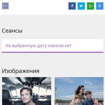
Дистрибьютор:
Acme Film SIA
Pежиссер :
James Marsh
В ролях:
Colin Firth
,
Rachel Weisz
,
David Thewlis
,
Ken Stott
Сайты:
IMDB
Сеансы
На выбранную дату сеансов нет
Изображения