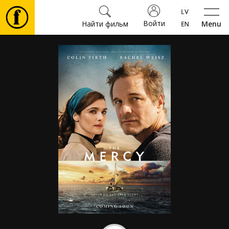
Войти
Найти фильм
Menu
Фильмы
Билеты
Культура
Мероприятия
Новости
Подарки