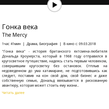
Кинозакуски
B2B
Гонка века
Клуб
The Mercy
1час 41мин
|
Драма, Биография
|
В кино с:
09.03.2018
"Гонка века" - история британского яхтсмена-любителя
Дональда Кроухерста, который в 1968 году отправился в
кругосветное путешествие, надеясь стать первым человеком,
совершившим кругосветку без остановок. Отплыв на
недоведенном до ума катамаране, не подготовившись как
следует, поставив на кон свой дом, свой бизнес и даже
собственную семью, Дональд ввязывается в рискованную
авантюру, которая может стоить ему жизни...
Читать далее
Фильм на английском языке с субтитрами на латышском и
русском языках.