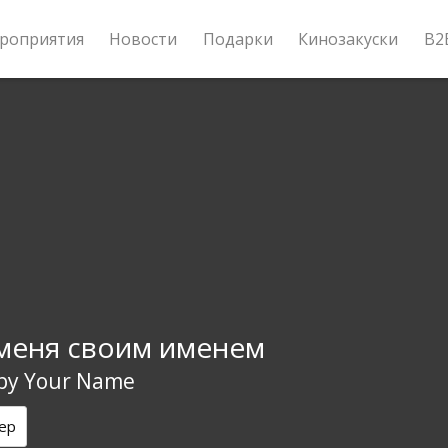
роприятия
Новости
Подарки
Кинозакуски
B2
меня своим именем
 by Your Name
ер