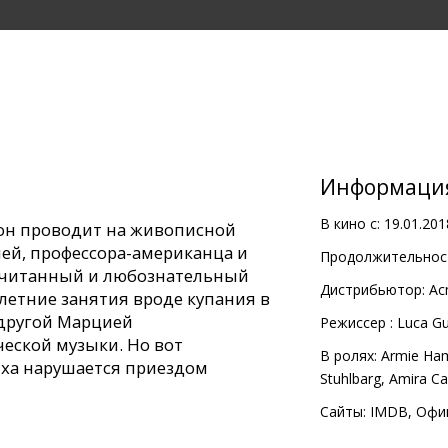
Информаци
В кино с:
19.01.201
 он проводит на живописной
лей, профессора-американца и
Продолжительност
ачитанный и любознательный
Дистрибьютор:
Ac
етние занятия вроде купания в
одругой Марцией
Pежиссер :
Luca G
еской музыки. Но вот
В ролях:
Armie Ha
ха нарушается приездом
Stuhlbarg
,
Amira Ca
а...
Сайты:
IMDB
,
Офи
с субтитрами на латышском и