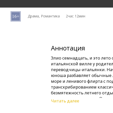
Кинозакуски
Драма, Романтика
2час 12мин
B2B
Клуб
Аннотация
Элио семнадцать, и это лето
итальянской вилле у родите
переводчицы-итальянки. Н
юноша разбавляет обычные л
море и ленивого флирта с п
транскрибированием классич
безмятежность летнего отды
молодого американца Оливер
Читать далее
Фильм на английском языке 