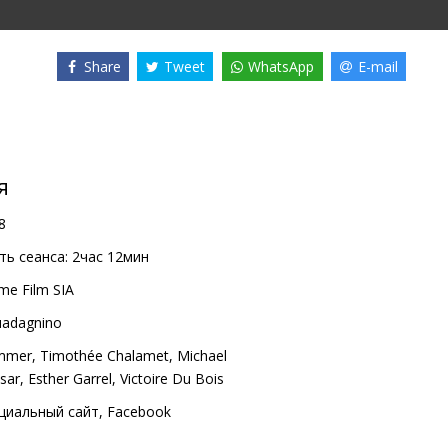
Share
Tweet
WhatsApp
E-mail
я
8
ь сеанса:
2час 12мин
me Film SIA
uadagnino
mmer
,
Timothée Chalamet
,
Michael
sar
,
Esther Garrel
,
Victoire Du Bois
циальный сайт
,
Facebook