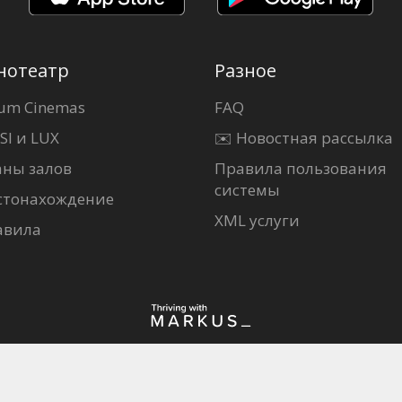
нотеатр
Разное
um Cinemas
FAQ
SI и LUX
✉️ Новостная рассылка
аны залов
Правила пользования
системы
стонахождение
XML услуги
авила