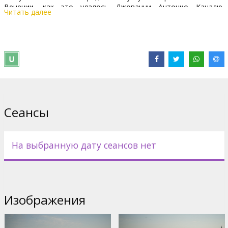
Венеции, как это удалось Джованни Антонио Каналю,
Читать далее
известному также как Каналетто.
Впечатляющее собрание более двухсот картин, рисунков и
репродукций даст возможность по новому взглянуть на
творчество Каналетто и его современников, а также на сам
знаменитый город, который он так умело запечатлел.
Зрителям также выпадет возможность заглянуть в две
королевские резиденции – Букингемский дворец и
Виндзорский замок – и узнать много нового не только о
Сеансы
самом художнике, но и о Джозефе Смите, человеке, который
познакомил с Каналетто Британию.
Зрители совершат классическое путешествие по Европе XXI
На выбранную дату сеансов нет
века и увидят места, которыми восхищались их предки в XVIII
веке и запечатленные на полотнах Каналетто: от моста
Риальто к площади Сан-Марко, Дворцу дожей и собору
Санти-Джованни-э-Паоло. В качестве гидов выступят
кураторы фонда Королевской коллекции и ведущие эксперты
Изображения
по истории Венеции. Этот фильм не только прекрасный
способ побывать на выставке, но и возможность ближе
познакомиться с Каналетто и вдохновлявшим его городом.