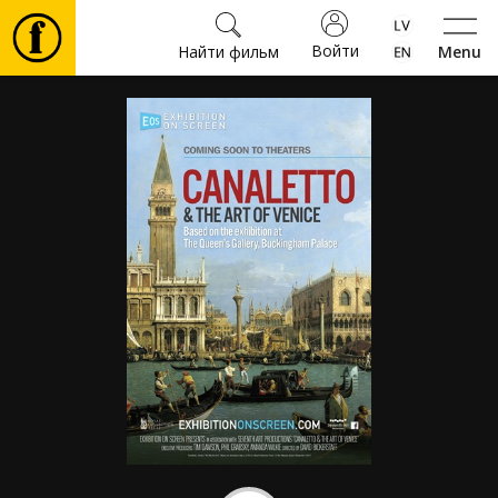
Войти
Найти фильм
Menu
Фильмы
Билеты
Культура
Мероприятия
Новости
Подарки