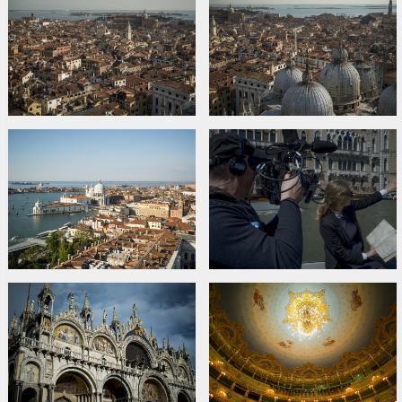
Режиссер: Дэвид Бикерстафф (Directed by David Bickerstaff).
ФИЛЬМ НА АНГЛИЙСКОМ ЯЗЫКЕ С СУБТИТРАМИ НА
АНГЛИЙСКОМ ЯЗЫКЕ.
Дистрибьютор:
Seventh Art Productions
Сайты:
Официальный сайт