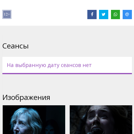
Pежиссер :
Adam Robitel
В ролях:
Lin Shaye
,
Angus Sampson
,
Leigh Whannell
,
Kirk
Acevedo
,
Bruce Davison
,
Spencer Locke
Сайты:
IMDB
,
Facebook
,
Официальный сайт
Сеансы
На выбранную дату сеансов нет
Изображения