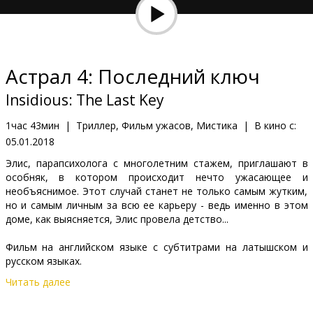
Кинозакуски
B2B
Астрал 4: Последний ключ
Клуб
Insidious: The Last Key
1час 43мин
|
Триллер, Фильм ужасов, Мистика
|
В кино с:
05.01.2018
Элиc, парапсихолога с многолетним стажем, приглашают в
особняк, в котором происходит нечто ужасающее и
необъяснимое. Этот случай станет не только самым жутким,
но и самым личным за всю ее карьеру - ведь именно в этом
доме, как выясняется, Элис провела детство...
Фильм на английском языке с субтитрами на латышском и
русском языках.
Читать далее
Дистрибьютор:
Acme Film SIA