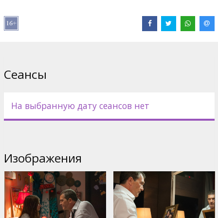
Дистрибьютор:
Latvian Theatrical Distribution
Pежиссер :
Isaac Florentine
В ролях:
Antonio Banderas
,
Karl Urban
,
Paz Vega
,
Cristina Serafini
Сайты:
IMDB
Сеансы
На выбранную дату сеансов нет
Изображения