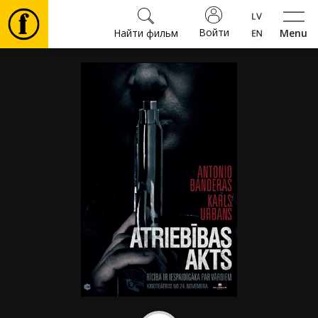
Войти
Найти фильм
Menu
Фильмы
Билеты
Культура
Мероприятия
Новости
Подарки