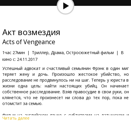
Кинозакуски
B2B
Акт возмездия
Клуб
Acts of Vengeance
1час 27мин
|
Триллер, Драма, Остросюжетный фильм
|
В
кино с:
24.11.2017
Успешный адвокат и счастливый семьянин Фрэнк в один миг
теряет жену и дочь. Произошло жестокое убийство, но
расследование не продвинулось ни на шаг. Теперь у юриста в
жизни одна цель: найти настоящих убийц. Он начинает
собственное расследование. Взяв правосудие в свои руки, он
клянется, что не произнесет ни слова до тех пор, пока не
отомстит за семью.
Фильм на английском языке с субтитрами на латышском и
Читать далее
русском языках.