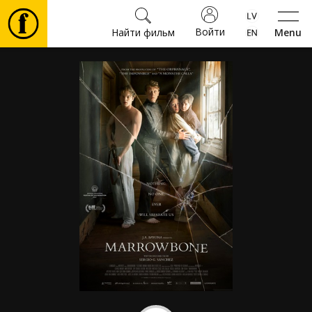
Войти
Найти фильм
Menu
Фильмы
Билеты
Культура
Мероприятия
Новости
Подарки