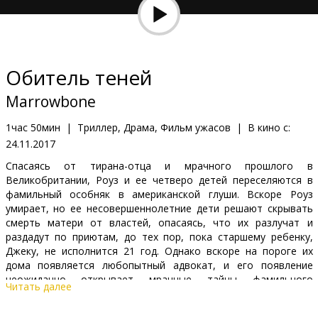
Кинозакуски
B2B
Обитель теней
Клуб
Marrowbone
1час 50мин
|
Триллер, Драма, Фильм ужасов
|
В кино с:
24.11.2017
Спасаясь от тирана-отца и мрачного прошлого в
Великобритании, Роуз и ее четверо детей переселяются в
фамильный особняк в американской глуши. Вскоре Роуз
умирает, но ее несовершеннолетние дети решают скрывать
смерть матери от властей, опасаясь, что их разлучат и
раздадут по приютам, до тех пор, пока старшему ребенку,
Джеку, не исполнится 21 год. Однако вскоре на пороге их
дома появляется любопытный адвокат, и его появление
неожиданно открывает мрачные тайны фамильного
Читать далее
особняка.