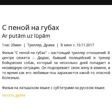
Кинозакуски
B2B
С пеной на губах
Клуб
Ar putām uz lūpām
1час 20мин
|
Триллер, Драма
|
В кино с:
10.11.2017
Фильм "С пеной на губах" – настоящий триллер отношений. В
центре сюжета – Дидзис, бывший полицейский и тренер
бойцовских собак, который за несколько дней попадает в
незавидную ситуацию. Он подозревает свою жену в измене, в
то время как его любимые псы заражаются какой-то опасной
болезнью.
Фильм на латышском языке с субтитрами на русском языке.
Читать далее
Дистрибьютор:
Tasse Film
Pежиссер :
Jānis Nords