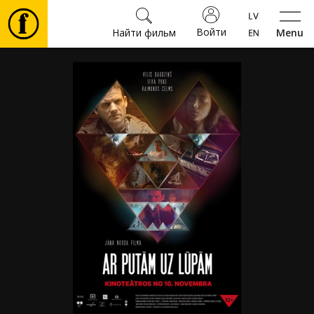
Войти
Найти фильм
Menu
Фильмы
Билеты
Культура
Мероприятия
Новости
Подарки