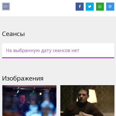
В ролях:
Vilis Daudziņš
,
Ieva Puķe
,
Raimonds Celms
,
Indra Briķe
Сайты:
IMDB
,
Facebook
,
Instagram
Сеансы
На выбранную дату сеансов нет
Изображения