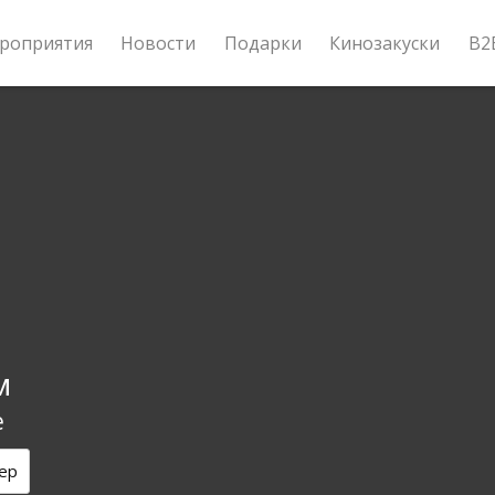
роприятия
Новости
Подарки
Кинозакуски
B2
м
e
ер