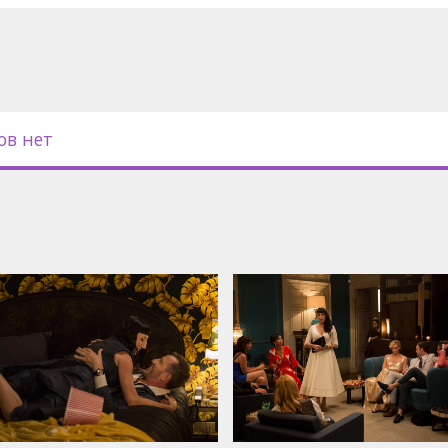
с субтитрами на латышском и
ов нет