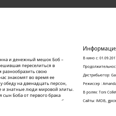
Информаци
В кино с:
01.09.201
нна и денежный мешок Боб –
 решившая переселиться в
Продолжительност
м разнообразить свою
Дистрибьютор:
Ga
нас знакомят во время ее
у обеду на двенадцать персон,
Pежиссер :
Amanda
ые и знатные люди мировой элиты.
В ролях:
Toni Colle
сын Боба от первого брака
нна не может допустить, чтобы ее
Сайты:
IMDB
,
gpic
иаско, и бросается искать 14-тую