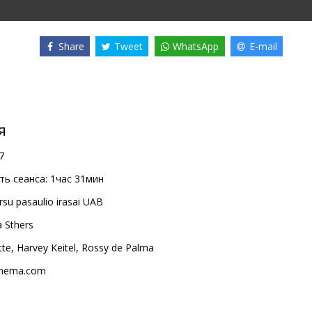
Share
Tweet
WhatsApp
E-mail
я
7
ь сеанса:
1час 31мин
rsu pasaulio irasai UAB
 Sthers
tte
,
Harvey Keitel
,
Rossy de Palma
inema.com