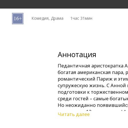
Кинозакуски
Комедия, Драма
1час 31мин
B2B
Клуб
Аннотация
Педантичная аристократка А
богатая американская пара,
романтический Париж и эти
супружескую жизнь. С Анной 
подготовки к торжественном
среди гостей – самые богат
Но неожиданно появившийся 
становится 13-тым гостем! А
Читать далее
совершенный план потерпел ф
гостью...