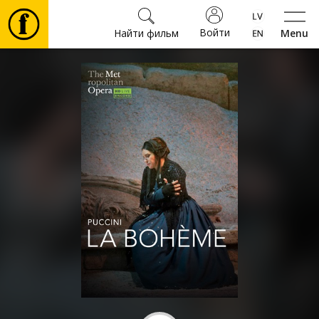
Войти
Найти фильм
Menu
Фильмы
Билеты
Культура
Мероприятия
Новости
Подарки