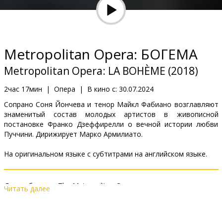
Кинозакуски
B2B
Metropolitan Opera: БОГЕМА
Клуб
Metropolitan Opera: LA BOHÈME (2018)
2час 17мин
|
Опера
|
В кино с:
30.07.2024
Сопрано Соня Йончева и тенор Майкл Фабиано возглавляют
знаменитый состав молодых артистов в живописной
постановке Франко Дзеффирелли о вечной истории любви
Пуччини. Дирижирует Марко Армилиато.
На оригинальном языке с субтитрами на английском языке.
Дистрибьютор:
The Metropolitan Opera
Читать далее