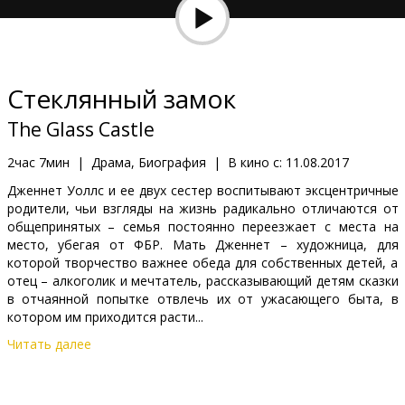
Кинозакуски
B2B
Стеклянный замок
Клуб
The Glass Castle
2час 7мин
|
Драма, Биография
|
В кино с:
11.08.2017
Дженнет Уоллс и ее двух сестер воспитывают эксцентричные
родители, чьи взгляды на жизнь радикально отличаются от
общепринятых – семья постоянно переезжает с места на
место, убегая от ФБР. Мать Дженнет – художница, для
которой творчество важнее обеда для собственных детей, а
отец – алкоголик и мечтатель, рассказывающий детям сказки
в отчаянной попытке отвлечь их от ужасающего быта, в
котором им приходится расти...
Читать далее
Фильм на английском языке с субтитрами на латышском и
русском языках.