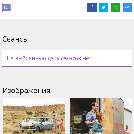
Дистрибьютор:
Acme Film SIA
Pежиссер :
Destin Daniel Cretton
В ролях:
Brie Larson
,
Woody Harrelson
,
Naomi Watts
Сайты:
Facebook
,
IMDB
,
acmefilm.lv
,
Официальный сайт
Сеансы
На выбранную дату сеансов нет
Изображения