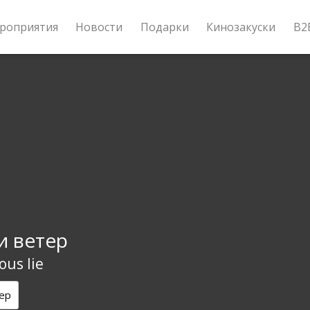
роприятия
Новости
Подарки
Кинозакуски
B2
и ветер
ous lie
ер