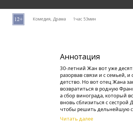
Кинозакуски
Комедия, Драма
1час 53мин
B2B
Клуб
Аннотация
30-летний Жан вот уже десять
разорвав связи и с семьей, и
детство. Но вот отец Жана з
возвратиться в родную Фран
а сбор винограда, который в
вновь сблизиться с сестрой 
чтобы решить дельнейшую с
Читать далее
Фильм на французском языке
русском языках.