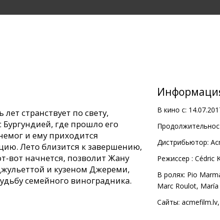
Информаци
В кино с:
14.07.201
 лет странствует по свету,
 с Бургундией, где прошло его
Продолжительност
анемог и ему приходится
Дистрибьютор:
Ac
цию. Лето близится к завершению,
от-вот начнется, позволит Жану
Pежиссер :
Cédric 
Джульеттой и кузеном Джереми,
В ролях:
Pio Marm
удьбу семейного виноградника.
Marc Roulot
,
María
 с субтитрами на латышском и
Сайты:
acmefilm.lv