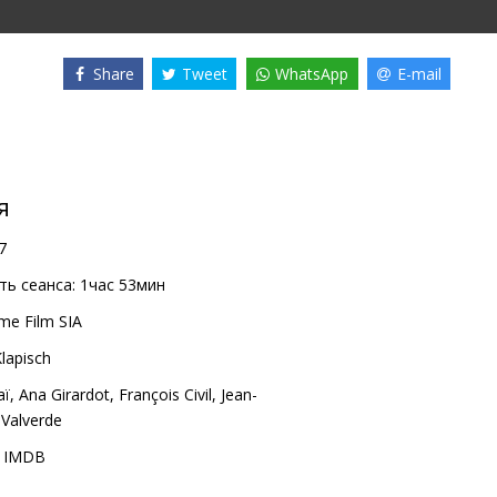
Share
Tweet
WhatsApp
E-mail
я
7
ь сеанса:
1час 53мин
me Film SIA
Klapisch
aï
,
Ana Girardot
,
François Civil
,
Jean-
 Valverde
,
IMDB