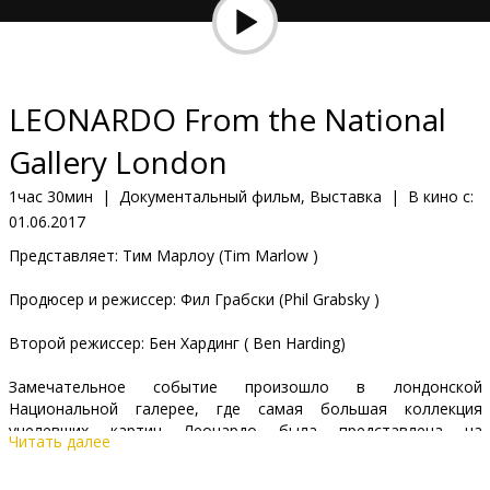
Кинозакуски
B2B
LEONARDO From the National
Клуб
Gallery London
1час 30мин
|
Документальный фильм, Выставка
|
В кино с:
01.06.2017
Представляет: Тим Марлоу (Tim Marlow )
Продюсер и режиссер: Фил Грабски (Phil Grabsky )
Второй режиссер: Бен Хардинг ( Ben Harding)
Замечательное событие произошло в лондонской
Национальной галерее, где самая большая коллекция
уцелевших картин Леонардо была представлена на
Читать далее
уникальной выставке: "Леонардо да Винчи: Художник при
миланском дворе" (9 ноября 2011 года – 5 февраля 2012 года).