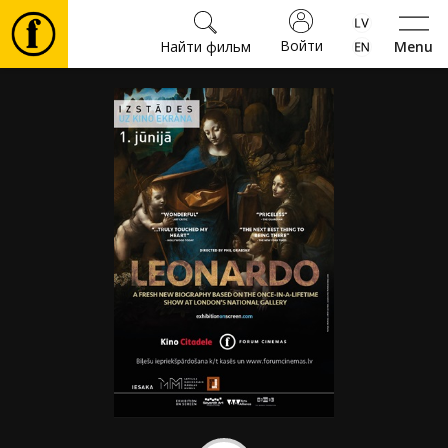
Войти
Найти фильм
Menu
Фильмы
Билеты
Культура
Мероприятия
Новости
Подарки