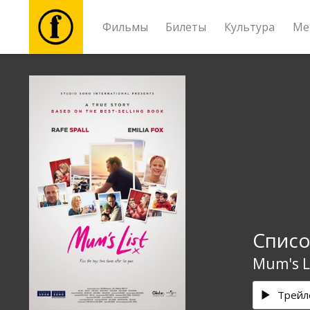
Фильмы
Билеты
Культура
Ме
Фильмы
Билеты
Культура
Мероприятия
Списо
Новости
Mum's L
Подарки
Трейл