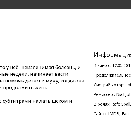
Информаци
В кино с:
12.05.201
то у неё- неизлечимая болезнь, и
ные недели, начинает вести
Продолжительност
ы помочь детям и мужу, когда она
Дистрибьютор:
Lat
 и продолжить жить.
Pежиссер :
Niall J
с субтитрами на латышском и
В ролях:
Rafe Spall
Сайты:
IMDB
,
Face