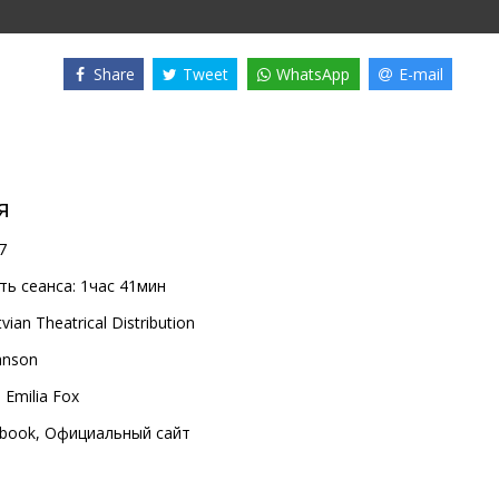
Share
Tweet
WhatsApp
E-mail
я
7
ь сеанса:
1час 41мин
vian Theatrical Distribution
ohnson
,
Emilia Fox
book
,
Официальный сайт