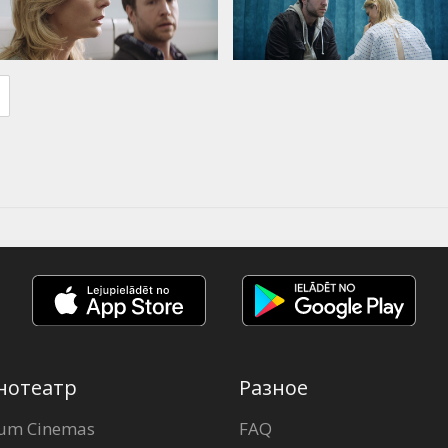
нотеатр
Разное
um Cinemas
FAQ