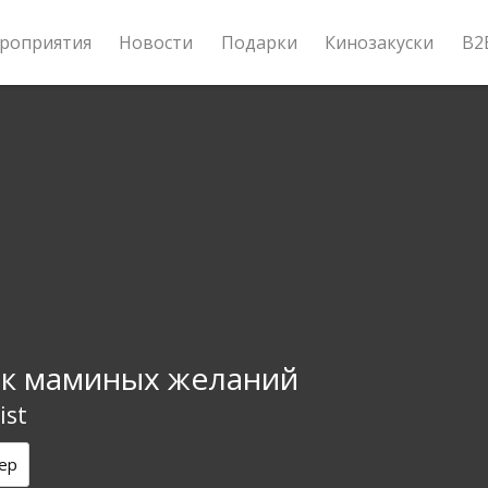
роприятия
Новости
Подарки
Кинозакуски
B2
к маминых желаний
ist
ер