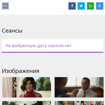
Дистрибьютор:
Acme Film SIA
Pежиссер :
Dmitry Suvorov
В ролях:
Svetlana Khodchenkova
,
Ararat Keshchyan
,
Valentina
Mazunina
,
Ekaterina Vilkova
,
Roman Madyanov
,
Denis Kosyakov
Сайты:
kinopoisk.ru
,
acmefilm.lv
Сеансы
На выбранную дату сеансов нет
Изображения