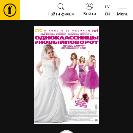
Войти
Найти фильм
Menu
Фильмы
Билеты
Культура
Мероприятия
Новости
Подарки