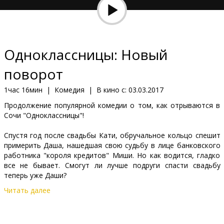
Кинозакуски
B2B
Одноклассницы: Новый
Клуб
поворот
1час 16мин
|
Комедия
|
В кино с:
03.03.2017
Продолжение популярной комедии о том, как отрываются в
Сочи "Одноклассницы"!
Спустя год после свадьбы Кати, обручальное кольцо спешит
примерить Даша, нашедшая свою судьбу в лице банковского
работника "короля кредитов" Миши. Но как водится, гладко
все не бывает. Смогут ли лучше подруги спасти свадьбу
теперь уже Даши?
Читать далее
Фильм на русском языке с субтитрами на латышском языке.