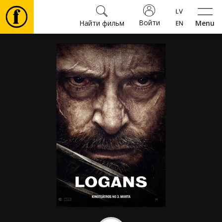
Войти
Найти фильм
Menu
Фильмы
Билеты
Культура
Мероприятия
Новости
Подарки