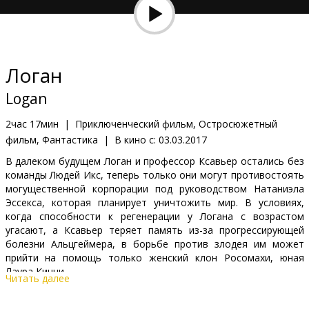
Кинозакуски
B2B
Логан
Клуб
Logan
2час 17мин
|
Приключенческий фильм, Остросюжетный
фильм, Фантастика
|
В кино с:
03.03.2017
В далеком будущем Логан и профессор Ксавьер остались без
команды Людей Икс, теперь только они могут противостоять
могущественной корпорации под руководством Натаниэла
Эссекса, которая планирует уничтожить мир. В условиях,
когда способности к регенерации у Логана с возрастом
угасают, а Ксавьер теряет память из-за прогрессирующей
болезни Альцгеймера, в борьбе против злодея им может
прийти на помощь только женский клон Росомахи, юная
Лаура Кинни.
Читать далее
Фильм на английском языке с субтитрами на латышском и