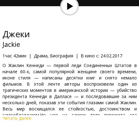
Кинозакуски
B2B
Джеки
Клуб
Jackie
1час 42мин
|
Драма, Биография
|
В кино с:
24.02.2017
О Жаклин Кеннеди — первой леди Соединенных Штатов в
начале 60-х, самой популярной женщине своего времени,
иконе стиля — написаны десятки книг и снято немало
фильмов. В этой ленте авторы воспроизвели один из
трагических моментов в американской истории — убийство
президента Кеннеди в Далласе — и последовавшие за ним
несколько дней, показав эти события глазами самой Жаклин.
Весь мир восхищался ее стойкостью, достоинством и
самообладанием.Но что на самом деле пережила эта
Читать далее
женщина?
Фильм на английском языке с субтитрами на латышском и