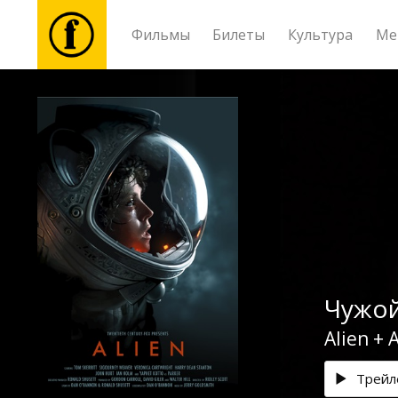
Фильмы
Билеты
Культура
Ме
Фильмы
Билеты
Культура
Мероприятия
Чужой
Новости
Alien + 
Подарки
Трейл