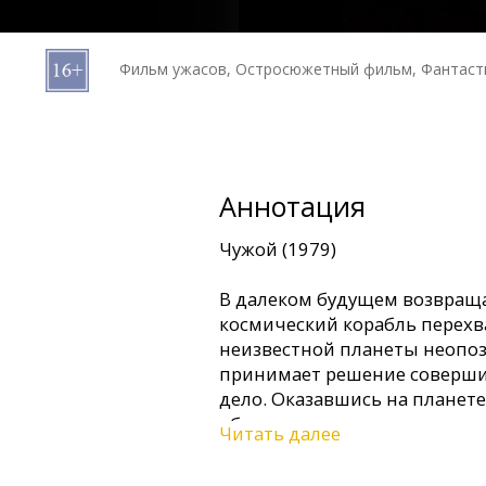
Кинозакуски
Фильм ужасов, Остросюжетный фильм, Фантаст
B2B
Клуб
Аннотация
Чужой (1979)
В далеком будущем возвращ
космический корабль перех
неизвестной планеты неопо
принимает решение совершит
дело. Оказавшись на планет
обнаруживают неопознанные
Читать далее
напоминающие гигантские 