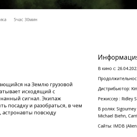
ика
5час 30мин
Информаци
В кино с:
26.04.202
Продолжительност
ающийся на Землю грузовой
Дистрибьютор:
Kin
ватывает исходящий с
знанный сигнал. Экипаж
Pежиссер :
Ridley S
ь посадку и разобраться, в чем
В ролях:
Sigourney
е, астронавты повсюду
Michael Biehn
,
Carr
 предметы, по виду
коконы…
Сайты:
IMDB (Alien