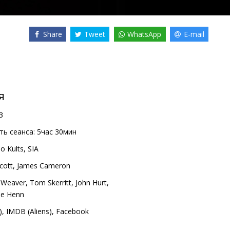
Share
Tweet
WhatsApp
E-mail
я
3
ь сеанса:
5час 30мин
o Kults, SIA
cott
,
James Cameron
 Weaver
,
Tom Skerritt
,
John Hurt
,
ie Henn
)
,
IMDB (Aliens)
,
Facebook